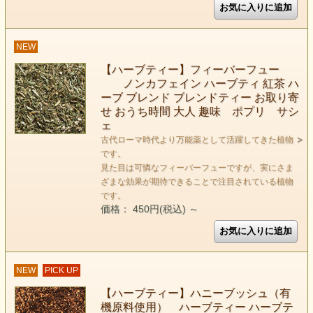
NEW
【ハーブティー】フィーバーフュー
ノンカフェイン ハーブティ 紅茶 ハ
ーブ ブレンド ブレンドティー お取り寄
せ おうち時間 大人 趣味 ポプリ サシ
ェ
古代ローマ時代より万能薬として活躍してきた植物
です。
見た目は可憐なフィーバーフューですが、実にさま
ざまな効果が期待できることで注目されている植物
です。
価格： 450円(税込)
～
NEW
PICK UP
【ハーブティー】ハニーブッシュ（有
機原料使用） ハーブティー ハーブテ