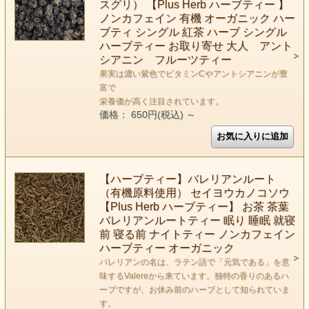
スグリ） 【Plus Herb ハーブティー 】
ノンカフェイン 有機 オーガニック ハー
ブティ シングル 紅茶 ハーブ シングル
ハーブティー お取り寄せ 大人 アント
シアニン フルーツティー
果実は濃い紫色でビタミンCやアントシアニンが豊
富で
栄養価が高く注目されています。
価格： 650円(税込)
～
【ハーブティー】バレリアンルート
（有機原料使用） セイヨウカノコソウ
【Plus Herb ハーブティー】 お茶 茶葉
バレリアンルートティー 眠り 睡眠 就寝
前 寝る前 ナイトティー ノンカフェイン
ハーブティー オーガニック
バレリアンの名は、ラテン語で「元気である」を意
味するValereから来ています。独特の香りのあるハ
ーブですが、お休み前のハーブとして知られていま
す。