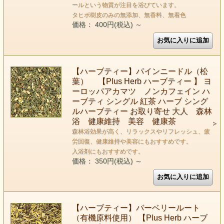
ールという物質が注目を浴びています。
タヒボ樹皮のみの無添加、無香料、無着色
価格： 400円(税込)
～
【ハーブティー】パインニードル（松
葉） 【Plus Herb ハーブティー 】 ヨ
ーロッパアカマツ ノンカフェイン ハ
ーブティ シングル 紅茶 ハーブ シング
ルハーブティー お取り寄せ 大人 森林
浴 健康維持 美容 健康茶
森林浴効果が高く、リラックスやリフレッシュ、疲
労回復、健康維持や美容にもおすすめです。
入浴剤にもおすすめです。
価格： 350円(税込)
～
【ハーブティー】バーベリールート
（有機原料使用） 【Plus Herb ハーブ