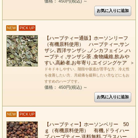
価格： 450円(税込)
～
NEW
PICK UP
【ハーブティー通販】ホーソンリーフ
（有機原料使用） ハーブティー,サン
ザシ, 西洋サンザシ ,ノンカフェイン ,ハ
ーブティ ,サンザシ茶 ,食物繊維,飲みや
すい,高齢者,お年寄り,エイジングケア
ドキドキしやすい、階段や坂道が苦手な方、冷え性
を改善したい方、月経痛を緩和したい方などにもお
すすめのハーブです。
価格： 450円(税込)
～
NEW
PICK UP
【ハーブティー】ホーソンベリー 50
ｇ（有機原料使用） 有機,ドライハー
ブ,ハーブティー,送料無料,プラスハー