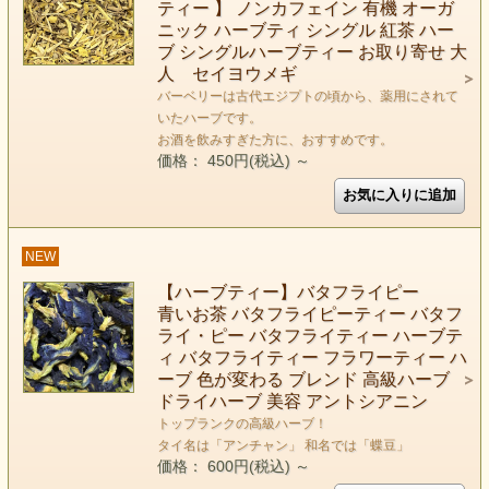
ティー 】 ノンカフェイン 有機 オーガ
ニック ハーブティ シングル 紅茶 ハー
ブ シングルハーブティー お取り寄せ 大
人 セイヨウメギ
バーベリーは古代エジプトの頃から、薬用にされて
いたハーブです。
お酒を飲みすぎた方に、おすすめです。
価格： 450円(税込)
～
NEW
【ハーブティー】バタフライピー
青いお茶 バタフライピーティー バタフ
ライ・ピー バタフライティー ハーブテ
ィ バタフライティー フラワーティー ハ
ーブ 色が変わる ブレンド 高級ハーブ
ドライハーブ 美容 アントシアニン
トップランクの高級ハーブ！
タイ名は「アンチャン」 和名では「蝶豆」
価格： 600円(税込)
～