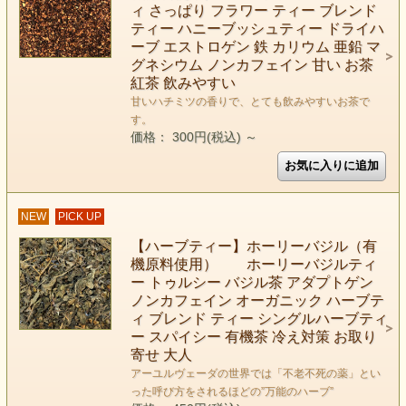
ィ さっぱり フラワー ティー ブレンド
ティー ハニーブッシュティー ドライハ
ーブ エストロゲン 鉄 カリウム 亜鉛 マ
グネシウム ノンカフェイン 甘い お茶
紅茶 飲みやすい
甘いハチミツの香りで、とても飲みやすいお茶で
す。
価格： 300円(税込)
～
NEW
PICK UP
【ハーブティー】ホーリーバジル（有
機原料使用） ホーリーバジルティ
ー トゥルシー バジル茶 アダプトゲン
ノンカフェイン オーガニック ハーブテ
ィ ブレンド ティー シングルハーブティ
ー スパイシー 有機茶 冷え対策 お取り
寄せ 大人
アーユルヴェーダの世界では「不老不死の薬」とい
った呼び方をされるほどの”万能のハーブ”