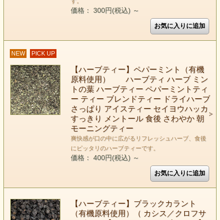
す。
価格： 300円(税込)
～
NEW
PICK UP
【ハーブティー】ペパーミント（有機
原料使用） ハーブティ ハーブ ミン
トの葉 ハーブティー ペパーミントティ
ー ティー ブレンドティー ドライハーブ
さっぱり アイスティー セイヨウハッカ
すっきり メントール 食後 さわやか 朝
モーニングティー
爽快感が口の中に広がるリフレッシュハーブ、食後
にピッタリのハーブティーです。
価格： 400円(税込)
～
【ハーブティー】ブラックカラント
（有機原料使用）（ カシス／クロフサ