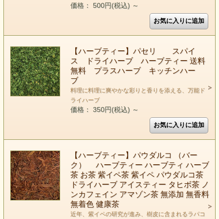
価格： 500円(税込)
～
【ハーブティー】パセリ スパイ
ス ドライハーブ ハーブティー 送料
無料 プラスハーブ キッチンハー
ブ
料理に料理に爽やかな彩りと香りを添える、万能ド
ライハーブ
価格： 350円(税込)
～
【ハーブティー】パウダルコ （バー
ク） ハーブティー ハーブティ ハーブ
茶 お茶 紫イペ茶 紫イペ パウダルコ茶
ドライハーブ アイスティー タヒボ茶 ノ
ンカフェイン アマゾン茶 無添加 無香料
無着色 健康茶
近年、紫イペの研究が進み、樹皮に含まれるラパコ