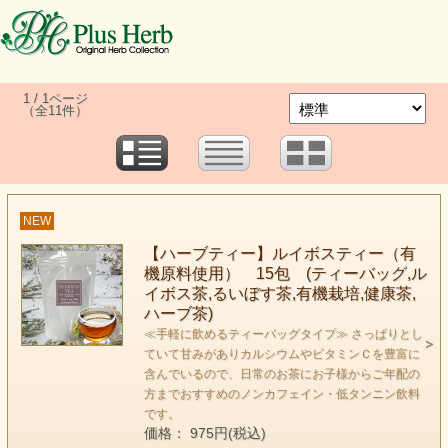
1 / 1ページ
（全11件）
NEW
【ハーブティー】ルイボスティー（有
機原料使用） 15包 (ティーバッグ,ル
イボス茶,るいぼす茶,有機栽培,健康茶,
ハーブ茶)
≪手軽に飲めるティーバッグタイプ≫ さっぱりとし
ていて甘みがありカルシウムやビタミンＣを豊富に
含んでいるので、日常のお茶にお子様からご年配の
方までおすすめのノンカフェイン・低タンニン飲料
です。
価格： 975円(税込)