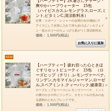
【ハーブティー】24.暑さにチャージ・
爽やかハーブウォーター 15包
（ハイビスカス,レモングラス,ローズ,ミ
ント,ビタミンC,清涼飲料水）
仕事・スポーツ・レジャーの合間の水分補給に!!
アイスにして水筒に入れて持ち歩けばノンカフェイ
ン・低カロリーのちょっぴり差がつく清涼飲料水。
価格： 1,500円(税込)
NEW
【ハーブティー】疲れ切った心ときほ
ぐすリセットビューティ 15包 （ロ
ーズヒップ（チリ）,レモンヴァーベナ,
リンデン,カモマイルジャーマン,ローゼ
ル,スペアミント,ティーバック,健康茶）
ローズヒップをベースにレモンヴァーベナ、ミント
の爽やかさの中にリンデン、カモミールの甘みのあ
る調和のとれたブレンドです。
価格： 1,500円(税込)