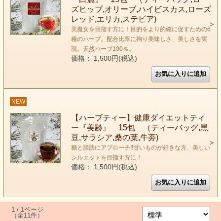
ズヒップ,オリーブ,ハイビスカス,ローズ
レッド,エリカ,ステビア)
美魔女を目指す方に！目的をより的確に促すための6
種のハーブ。配合比率に拘り美味しさ、美しさを実
現。天然ハーブ100％。
価格： 1,500円(税込)
NEW
【ハーブティー】健康ダイエットティ
ー『美齢』 15包 （ティーバッグ,黒
豆,サラシア,桑の葉,牛蒡)
糖と脂肪にアプローチ!!甘いものが好きな方、美しい
シルエットを目指す方に！
価格： 1,500円(税込)
1 / 1ページ
（全11件）