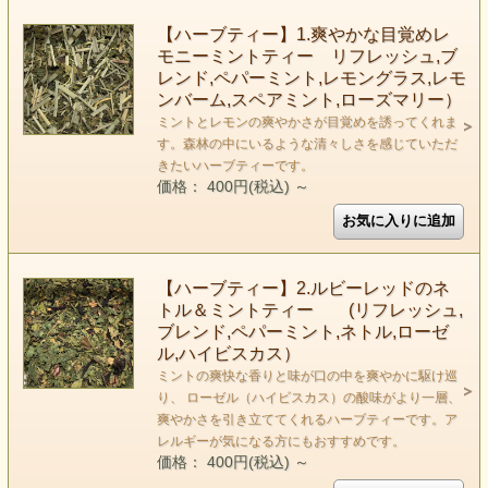
【ハーブティー】1.爽やかな目覚めレ
モニーミントティー リフレッシュ,ブ
レンド,ペパーミント,レモングラス,レモ
ンバーム,スペアミント,ローズマリー）
ミントとレモンの爽やかさが目覚めを誘ってくれま
す。森林の中にいるような清々しさを感じていただ
きたいハーブティーです。
価格： 400円(税込)
～
【ハーブティー】2.ルビーレッドのネ
トル＆ミントティー (リフレッシュ,
ブレンド,ペパーミント,ネトル,ローゼ
ル,ハイビスカス）
ミントの爽快な香りと味が口の中を爽やかに駆け巡
り、 ローゼル（ハイビスカス）の酸味がより一層、
爽やかさを引き立ててくれるハーブティーです。ア
レルギーが気になる方にもおすすめです。
価格： 400円(税込)
～