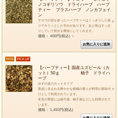
ノコギリソウ ドライハーブ ハーブ
ティー プラスハーブ ノンカフェイ
ン
ヤロウの花を使ったハーブティーはくっきりした香
りでキリッとした辛みがあります。あと味はすっき
りしていて気分を爽快にしてくれます。
価格： 400円(税込)
～
NEW
PICK UP
【ハーブティー】国産ユズピール（カ
ット）50ｇ 柚子 ドライハ
ーブ
ゆずの皮のカットタイプ
果皮に含まれる爽やかな柑橘の香りが料理の香味付
けとして利用されています。
冬至の季節には柚子湯、柚子酒などにも利用されて
います。
価格： 1,450円(税込)