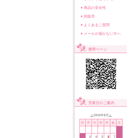
商品の安全性
卸販売
よくあるご質問
メールが届かない方へ
携帯ページ
営業日のご案内
＜
2026年8月
＞
日
月
火
水
木
金
土
1
2
3
4
5
6
7
8