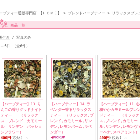
ーブティー通販専門店 【ＨＯＭＥ】
>
ブレンドハーブティー
> リラックスブレ
商品一覧
明付き
/ 写真のみ
件～6件 （全6件）
【ハーブティー】13.り
【ハーブティー】14.ラ
【ハーブティー】11.心
んごの香りグッドナイト
ベンダー香るリラックス
穏やかカモミールブレ
ティー （リラック
ティー （リラックス,ブ
ドティー （リラック
ス ブレンド カモミー
レンド,カモミール,リン
ス,ブレンド,カモミー
ル リンデン パッショ
デン,レモンバーム,ラベ
ル,リンデン,レモンヴ
ンフラワー）
ンダー）
ーベナ,スペアミント）
400円
(税込)
～
400円
(税込)
～