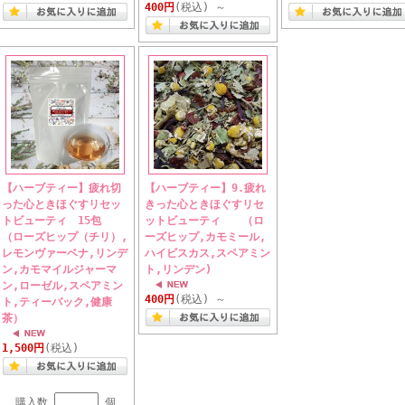
400円
(税込)
～
【ハーブティー】疲れ切
【ハーブティー】9.疲れ
った心ときほぐすリセッ
きった心ときほぐすリセ
トビューティ 15包
ットビューティ （ロ
（ローズヒップ（チリ）,
ーズヒップ,カモミール,
レモンヴァーベナ,リンデ
ハイビスカス,スペアミン
ン,カモマイルジャーマ
ト,リンデン)
ン,ローゼル,スペアミン
400円
(税込)
～
ト,ティーバック,健康
茶）
1,500円
(税込)
購入数
個