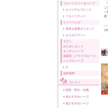
フルーツティー＆ハーブ
こ
オリジナルブレンド
ご
フルーツティー
後
ティーバッグ
美容＆健康ダイエット
1
ルイボスティー
ギフト
おためしセット
キッチンハーブ
薬膳茶（ドライフルーツ）
シングルハーブ
か
送料無料
セレクト
国産・野生・有機
春おすすめハーブ
夏おすすめハーブ