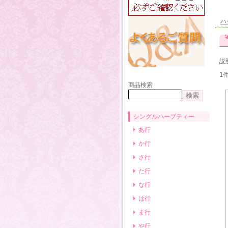
ハ
説
1
商品検索
シングルハーブティー
あ行
か行
さ行
た行
な行
は行
ま行
や行