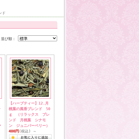
ンド
並び順：
【ハーブティー】12.月
ン
桃葉の風香ブレンド 50
ｇ （リラックス ブレ
ンド 月桃葉 シナモ
ァ
ン ジュニパーベリー）
400円
(税込)
～