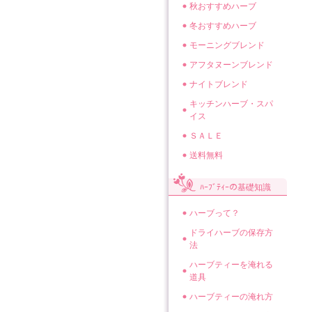
秋おすすめハーブ
冬おすすめハーブ
モーニングブレンド
アフタヌーンブレンド
ナイトブレンド
キッチンハーブ・スパ
イス
ＳＡＬＥ
送料無料
ﾊｰﾌﾞﾃｨｰの基礎知識
ハーブって？
ドライハーブの保存方
法
ハーブティーを淹れる
道具
ハーブティーの淹れ方