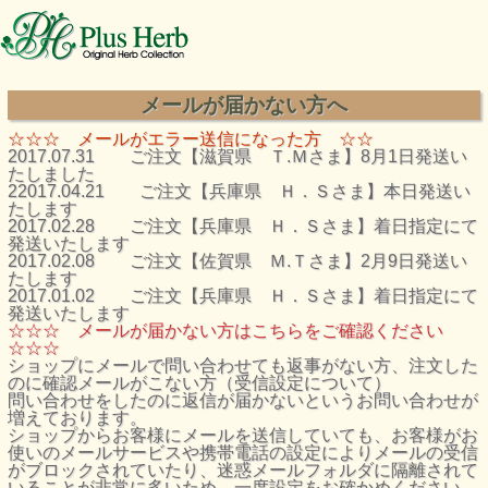
メールが届かない方へ
☆☆☆ メールがエラー送信になった方 ☆☆
2017.07.31 ご注文【滋賀県 Ｔ.Ｍさま】8月1日発送い
たしました
22017.04.21 ご注文【兵庫県 Ｈ．Ｓさま】本日発送い
たします
2017.02.28 ご注文【兵庫県 Ｈ．Ｓさま】着日指定にて
発送いたします
2017.02.08 ご注文【佐賀県 Ｍ.Ｔさま】2月9日発送い
たします
2017.01.02 ご注文【兵庫県 Ｈ．Ｓさま】着日指定にて
発送いたします
☆☆☆ メールが届かない方はこちらをご確認ください
☆☆☆
ショップにメールで問い合わせても返事がない方、注文した
のに確認メールがこない方（受信設定について）
問い合わせをしたのに返信が届かないというお問い合わせが
増えております。
ショップからお客様にメールを送信していても、お客様がお
使いのメールサービスや携帯電話の設定によりメールの受信
がブロックされていたり、迷惑メールフォルダに隔離されて
いることが非常に多いため、一度設定をお確かめください。