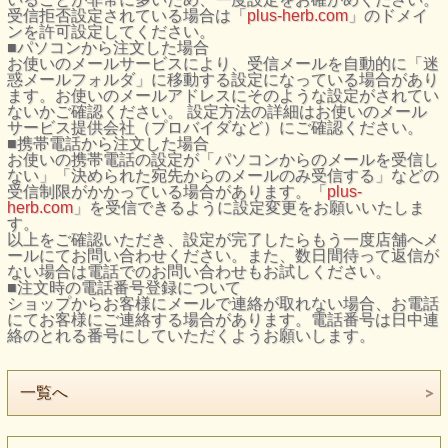
受信拒否設定されている場合は「
plus-herb.com
」のドメイ
ンを許可設定してください。
■パソコンから注文した場合
お使いのメールサービスにより、受信メールを自動的に「迷
惑メールフォルダ」に移動する設定になっている場合があり
ます。お使いのメールアドレスにそのような設定がされてい
ないかご確認ください。 設定方法の詳細はお使いのメール
サービス提供会社（プロバイダなど）にご確認ください。
■携帯電話から注文した場合
お使いの携帯電話の設定が「パソコンからのメールを受信し
ない」「決められた宛先からのメールのみ受信する」などの
受信制限がかかっている場合があります。「
plus-
herb.com
」を受信できるように設定変更をお願いいたしま
す。
以上をご確認いただき、設定が完了したらもう一度店舗へメ
ールにてお問い合わせください。また、数日間待って返信が
ない場合は電話でのお問い合わせもお試しください。
■注文時の電話番号登録について
ショップからお客様にメールで連絡が取れない場合、お電話
にてお客様にご連絡する場合があります。電話番号は日中連
絡のとれる番号にしていただくようお願いします。
一覧へ