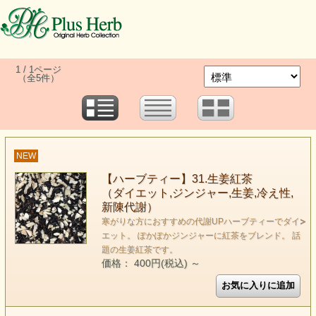
1 / 1ページ
（全5件）
NEW
【ハーブティー】31.生姜紅茶
（ダイエット,ジンジャー,生姜,冷え性,
新陳代謝）
寒がりな方におすすめの代謝UPハーブティーでダイ
エット。 ぽかぽかジンジャーに紅茶をブレンド。 話
題の生姜紅茶です。
価格： 400円(税込)
～