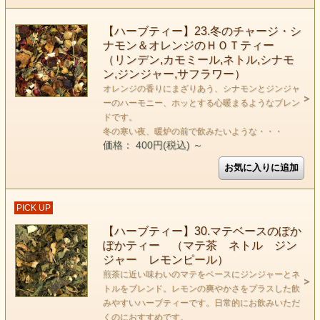
【ハーブティー】23.冬のチャージ・シ
ナモン＆オレンジのＨＯＴティー
（リンデン,カモミール,ネトル,シナモ
ン,ジンジャー,サフラワー）
オレンジの香りにまざりあう、シナモンとジンジャ
ーのハーモニー、ホッとする心暖まるようなブレン
ドです。
冬の寒い夜、暖炉の前で飲みたいような・・・
価格： 400円(税込)
～
PICK UP
【ハーブティー】30.マテベースのぽか
ぽかティー （マテ茶 ネトル ジン
ジャー レモンピール）
煎茶に近い味わいのマテをベースにジンジャーとネ
トルをブレンド。レモンの爽やかさをプラスした飲
みやすいハーブティーです。日常的にお飲みいただ
くのにおすすめです。