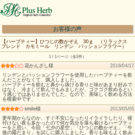
お客様の声
【ハーブティー】ひつじの数かぞえ 30ｇ （リラックス
ブレンド カモミール リンデン パッションフラワー）
1 / 1ページ（全2件）
花かんざし様
2018/04/17
リンデンとパッションフラワーを使用したハーブティーを飲
んだことがなくて、購入しました。
ハーブティーを飲むと鼻から抜ける香りと味があまり好みで
はなく、冷まして飲んでもみましたが、ゴクゴク飲めるとい
う感じではありませんでした。なので、美味しく飲める方法
を模索中です。
smile様
2013/05/05
更年期からなのか、すぐ不安になったりイライラしたり、寝
付けない夜も多かったので何か気分を落ち着けるハーブティ
ーをと思い、今回「七夕の星空」「ひつじの数かぞえ」「午
後の陽だまり」を試しに購入しました。香りも味もよく飲み